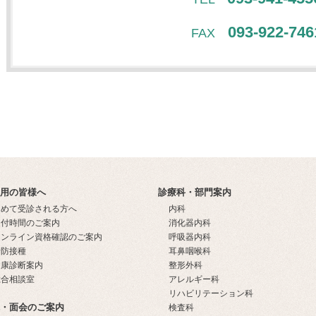
093-922-746
FAX
用の皆様へ
診療科・部門案内
初めて受診される方へ
内科
受付時間のご案内
消化器内科
オンライン資格確認のご案内
呼吸器内科
予防接種
耳鼻咽喉科
健康診断案内
整形外科
総合相談室
アレルギー科
リハビリテーション科
・面会のご案内
検査科